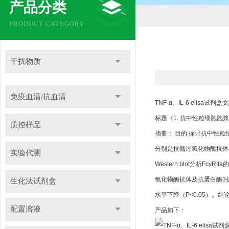
产品分类
PRODUCT CATEGORY
干扰物质
免疫血清/抗血清
TNF-α、IL-6 elisa试
标题《1. 抗中性粒细胞胞
质控样品
摘要： 目的 探讨抗中性
分别是抗髓过氧化物酶抗体
实验代测
Western blot分析
氧化物酶抗体及抗蛋白酶3抗体
生化法试剂盒
水平下降（P<0.05）。结
配置溶液
产品如下：