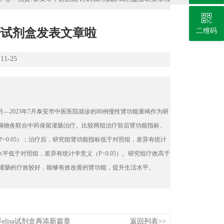
酐试剂盒发表文章啦
二维码
1-25
月
—2023
年
7
月泰安市中医医院就诊的
80
例慢性肾功能衰竭作为研
隔物灸联合中药保留灌肠治疗。比较两组治疗前后肾功能指标、
P>0.05
）；治疗后，研究组肾功能指标低于对照组，差异有统计
水平低于对照组，差异有统计学意义（
P<0.05
）。研究组疗效高于
留灌肠的疗效较好，能够有效改善的肾功能，提升生活水平。
elisa试剂盒再添新篇章
返回列表>>