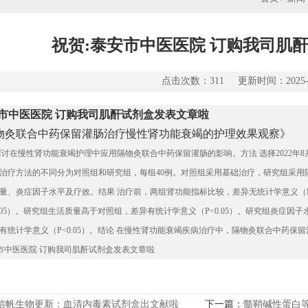
祝贺:泰安市中医医院 订购我司肌
点击次数：311 更新时间：2025-1
安市中医医院 订购我司肌酐试剂盒发表文章啦
物灸联合中药保留灌肠治疗慢性肾功能衰竭的护理效果观察》
探讨在慢性肾功能衰竭护理中应用隔物灸联合中药保留灌肠的影响。方法
选择
2022
年
8
治疗方法的不同分为对照组和研究组，每组
40
例。对照组采用基础治疗，研究组采用
量、炎症因子水平及疗效。结果 治疗前，两组肾功能指标比较，差异无统计学意义（
05
）。研究组生活质量高于对照组，差异有统计学意义（
P<0.05
）。研究组炎症因子
有统计学意义（
P<0.05
）。结论 在慢性肾功能衰竭疾病治疗中，隔物灸联合中药保
信帆生物更新：血清内毒素试剂盒出文献啦
下一篇：
​髓鞘碱性蛋白等