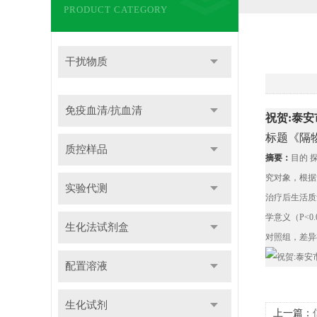
PRODUCT CATEGORY
干扰物质
免疫血清/抗血清
祝贺:泰
标题《隔
质控样品
摘要：
目的
究对象，根据
实验代测
治疗后生活质
学意义（
P<0.
生化法试剂盒
对照组，差异
配置溶液
生化试剂
上一篇：