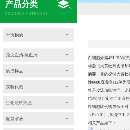
产品分类
PRODUCT CATEGORY
干扰物质
免疫血清/抗血清
白细胞介素4ELISA
标题《大黄牡丹皮汤加
质控样品
摘要：目的探讨大黄牡
性疾病后遗症112例为
实验代测
牡丹皮汤加味治疗。比
结果治疗后,治疗组湿热
生化法试剂盒
粒细胞比例明显低于对照组（
（P<0.01）;血清中IL
配置溶液
相关产品如下：