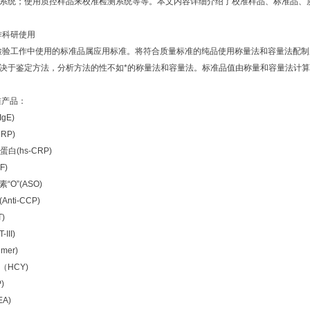
系统；使用质控样品来校准检测系统等等。本文内容详细介绍了校准样品、标准品、
作科研使用
检验工作中使用的标准品属应用标准。将符合质量标准的纯品使用称量法和容量法配制
决于鉴定方法，分析方法的性不如*的称量法和容量法。标准品值由称量和容量法计
准产品：
gE)
RP)
白(hs-CRP)
F)
O”(ASO)
nti-CCP)
)
III)
mer)
HCY)
)
A)