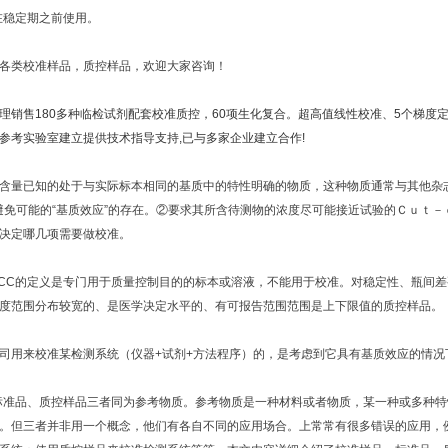
在稳定期之前使用。
各类校准样品，质控样品，欢迎大家咨询！
理销售180多种临检试剂配套校准质控，60项生化复合。超高值线性校准、5个梯度
参考实验室建立提供技术指导支持,已与多家企业建立合作!
含量已知的处于与实际标本相同的基质中的特性明确的物质，这种物质通常与其他杂
避免可能的“基质效应”的存在。②要求其所含待测物的浓度尽可能接近试验的Ｃｕｔ
决定哪几项需要做校准。
FCC的定义是专门用于质量控制目的的标本或溶液，不能用于校准。对稳定性、瓶间
度范围分布较宽的、是医学决定水平的、有可报告范围范围是上下限值的质控样品。
司用来校准某检测系统（仪器+试剂+方法程序）的，是考虑到它具有基质效应的情
标准品、质控样品三者同为参考物质。参考物质是一种材料或者物质，某一种或多种特
。但三者并非用一个概念，他们有各自不同的应用场合。上常常有很多错误的应用，