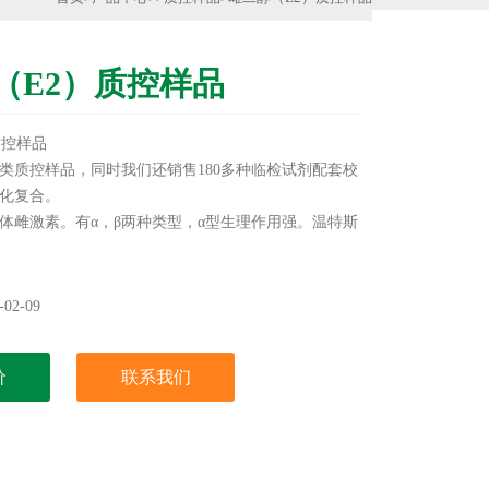
（E2）质控样品
质控样品
类质控样品，同时我们还销售180多种临检试剂配套校
生化复合。
体雌激素。有α，β两种类型，α型生理作用强。温特斯
steiner et al．1935）曾从妊晨马尿中提取出来，此外也可
盘、猪卵巢等中获得。
02-09
价
联系我们