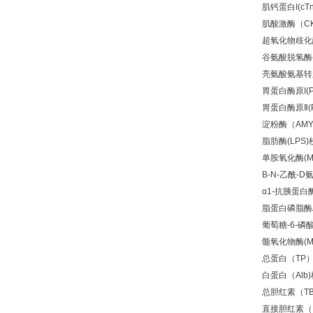
肌钙蛋白I(cTn
肌酸激酶（C
超氧化物歧化酶
谷氨酸脱氢酶(
亮氨酸氨基转肽
胃蛋白酶原I(P
胃蛋白酶原Ⅱ(P
淀粉酶（AM
脂肪酶(LPS
单胺氧化酶(M
B-N-
乙酰-D
α1-抗胰蛋白
脂蛋白磷脂酶A2
葡萄糖-6-磷酸
髓氧化物酶(M
总蛋白（TP
白蛋白（Alb
总胆红素（TB
直接胆红素（