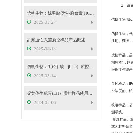
2
、请
信帆生物：绒毛膜促性-腺激素(HCG）质控样品
信帆生物供应
2025-05-27
信帆生物，代
副溶血性弧菌质控样品产品概述
注册、溯源、
2025-04-14
质控样品，是
测标本*，以
信帆生物：β-羟丁酸（β-Hb）质控样品
根据质控结果
2025-03-14
质控样品：I
个浓度的、浓
促黄体生成素(LH）质控样品使用注意事项
2024-08-06
校准样品：公
测系统。
校准样品、
或为材料赋值