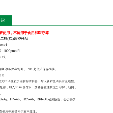
介绍
研使用，不能用于食用和医疗等
二醇(E2)质控样品
5ml/
支
》1000pmol/l
 /支
冷藏.冰冻保存均可，-70℃超低温保存为佳。
2个月
本品为BSA基质加目的标物制备，与人新鲜血清具有互通性。
瓶塞，加入0.5ml蒸馏水，加塞静置使其充分溶解，颠倒，
。
sAg、HIV-Ab、HCV-Ab、RPR-Ab检测阴性，但仍需按
、在使用中应等同于标本处理。