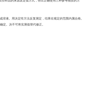
质控样品的来源及定值方式，得出正确使用三种参考物质的方
成溶液。用决定性方法反复测定，结果在规定的范围内属合格。
算确定。决不可将实测值替代修正。