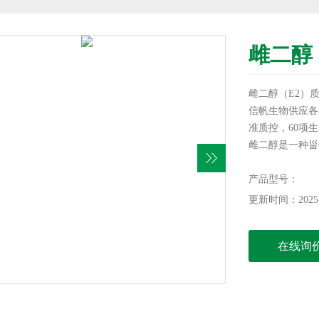
雌二醇
雌二醇（E2）
信帆生物供应各
准质控，60项
雌二醇是一种甾
坦纳等（Winter
从妊妇尿、人胎
产品型号：
更新时间：2025-
在线询