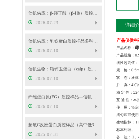
信帆供应：β-羟丁酸（β-Hb）质控样品
2026-07-23
详细
产品仅供科
信帆供应：乳铁蛋白质控样品多种浓度可选
雌
产品名称：
2026-07-10
产品规格：
0.
线性超高值：
信帆生物：猫钙卫蛋白（calp）质控样品产品应用
规 格：0.5ml
状 态：液体
2026-07-10
贮 存：4℃
稳 定 性：1
纤维蛋白原(FG）质控样品—信帆供应
互 通 性：
2026-07-10
使 用：轻启
摇匀即可使用
生物指标： HB
超敏C反应蛋白质控样品（高中低3个浓度）
标本处理。
2025-07-31
备 注： 1