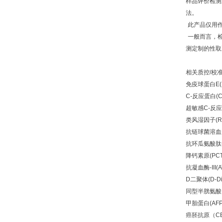
样品评价检测
法。
此产品仅用
一般而言，
测定制的性取
相关质控/校
免疫球蛋白E(I
C-
反应蛋白(C
超敏感C-反应蛋
类风湿因子(R
抗链球菌溶血素“
抗环瓜氨酸肽(A
降钙素原(PCT
抗凝血酶-III(AT-
D
二聚体(D-Di
同型半胱氨酸（
甲胎蛋白(AFP
癌胚抗原（CE