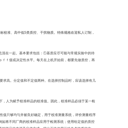
定标校准、高中低5类质控、干扰物质。特殊规格欢迎私人订制，
志混在一起。基本要求包括：①基质应尽可能与常规实验中的待
－ｏｆｆ值或决定性水平。每天在上机开始前，都要先做质控，再
差要求高。分定值和不定值两种。在选择控制品时，应该选择有几
况下，人为赋予校准样品的校准值。因此，校准样品必须于某一检
性值只够均匀并被良好确定，用于校准测量系统，评价测量程序
例如将不同厂商的校准样品应用于检测系统；使用给定值的质控