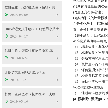
标准物质 从定义可以
(1)具有特性量值的准
信帆生物：尼罗红染色（植物）实验检测
(2)量值具有传递性；
2025-05-09
(3)实物形式的计量标准
在分析化学中，标准物
HRP标记兔抗牛IgG(H+L)使用小贴士
置，是分析测量质量关
（越小越好，但评定必
2024-04-17
标准物质具有哪些特点
（1）标准物质的基体
信帆生物为您提供植物类激素:赤霉素GA4+7，供应
（2）标准物质的准确度
2019-09-24
（3）分析方法的精密
（4）取样量不得小于
（1）评价监测分析方
组织游离胆固醇测试盒供应
（2）校正并标定监测
2019-11-27
（3）在协作实验中用
标准和监控标准使用；
（5）通过标准物质的
普鲁士蓝染色液（核固红法）使用说明书
pH标准缓冲溶液(pH7.7
2019-05-16