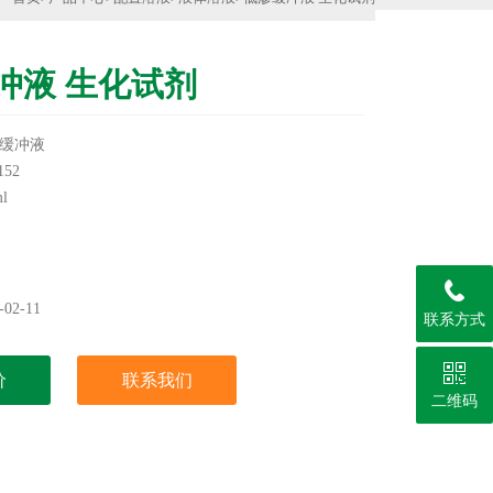
冲液 生化试剂
缓冲液
52
l
实验用，不做其它用途！
02-11
联系方式
价
联系我们
二维码