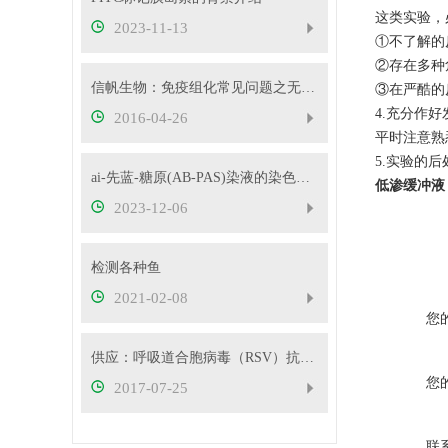
这类实验，
2023-11-13
①不了解的
②存在多种
信帆生物：免疫组化常见问题之无染色和弱阳性原因分析
③在严酷的
4.充分作
2016-04-26
平时注意熟
5.实验的
ai-先蓝-糖原(AB-PAS)染液的染色原理
低渗缓冲液
2023-12-06
检测各种鱼
2021-02-08
您
供应：呼吸道合胞病毒（RSV）抗体检测试剂盒 金标法
您
2017-07-25
联