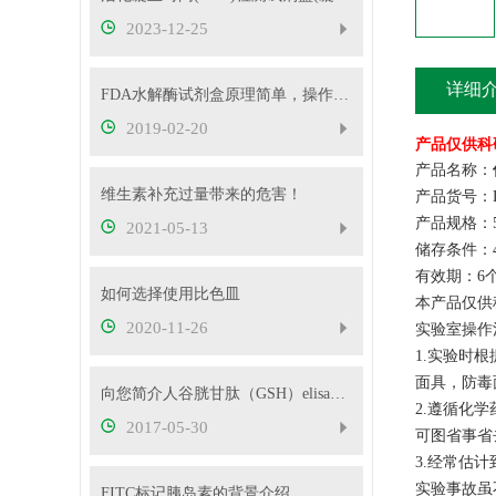
2023-12-25
详细
FDA水解酶试剂盒原理简单，操作方便
2019-02-20
产品仅供科
产品名称：
维生素补充过量带来的危害！
产品货号：D
产品规格：5
2021-05-13
储存条件：
有效期：6
如何选择使用比色皿
本产品仅供
2020-11-26
实验室操作
1.实验时
面具，防毒
向您简介人谷胱甘肽（GSH）elisa试剂盒
2.遵循化
2017-05-30
可图省事省
3.经常估
实验事故虽
FITC标记胰岛素的背景介绍