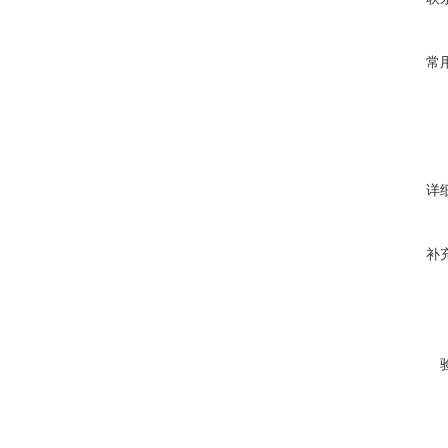
常
详
补