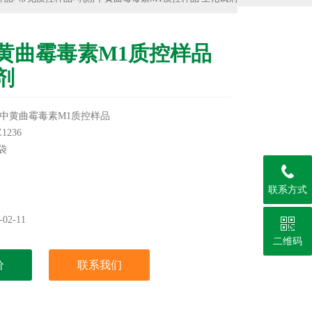
黄曲霉毒素M1质控样品
剂
中黄曲霉毒素M1质控样品
1236
袋
℃冷冻保存
联系方式
实验用，不做其它用途！
02-11
二维码
价
联系我们