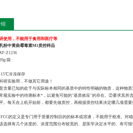
介绍
研使用，不能用于食用和医疗等
乳粉中黄曲霉毒素M1质控样品
-Z1236
0g/袋
15℃冷冻保存
科研实验用，不做其它用途！
是含量已知的处于与实际标本相同的基质中的特性明确的物质，这种物质
常规实验中的待测标本*，以避免可能的“基质效应"的存在。②要求其所
平。每天在上机开始前，都要先做质控，再根据质控结果决定哪几项需要
IFCC的定义是专门用于质量控制目的的标本或溶液，不能用于校准。对
该选择有几个浓度的、浓度范围分布较宽的、是医学决定水平的、有可报