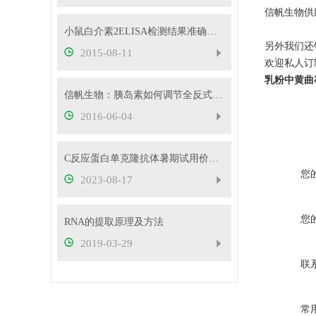
信帆生物供
小鼠白介素2ELISA检测结果准确的必要条件
另外我们还
2015-08-11
欢迎私人订
乳粉中黄曲
信帆生物：胰岛素如何调节全反式维甲酸合成
2016-06-04
C反应蛋白单克隆抗体暑期试用价，买一送一
您
2023-08-17
您
RNA的提取原理及方法
2019-03-29
联
常