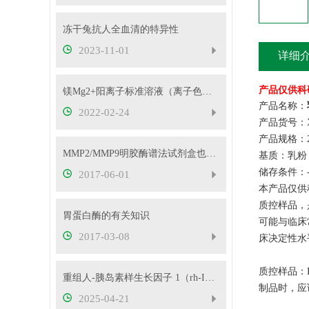
冻干兔抗人全血清的特异性
2023-11-01
详细
产品仅供科
镁Mg2+阳离子标准溶液（离子色谱用）-信帆供应！
产品名称：
2022-02-24
产品货号：XF
产品规格：2
MMP2/MMP9明胶酶谱法试剂盒也太好用了吧
基质：乳粉
储存条件：-
2017-06-01
本产品仅供
质控样品，
胃蛋白酶的有关知识
可能与临床
2017-03-08
床决定性水
质控样品：
重组人-胰岛素样生长因子 1（rh-IGF-1）
制品时，应
2025-04-21