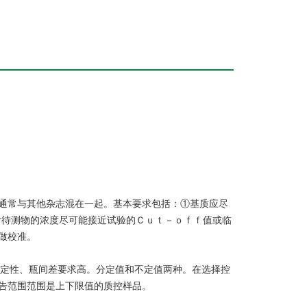
通常与其他杂志混在一起。基本要求包括：①基质应尽
含待测物的浓度尽可能接近试验的Ｃｕｔ－ｏｆｆ值或临
做校准。
稳定性、瓶间差要求高。分定值和不定值两种。在选择控
告范围范围是上下限值的质控样品。