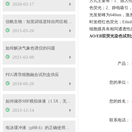
方式主要有：1、插入性
2020-02-17
色荧光；2、静电吸引，
光发射峰为640nm，
信帆生物：知觉训练逆转自闭症相关的感知障碍
时发橙红色荧光；Ethi
细胞膜具有相同通透性
2015-05-26
AO/EB双荧光染色试剂
如何解决气象色谱仪的问题
2021-02-08
产品：
PEG诱导细胞融合试剂盒供应
您的单位：
2018-06-26
如何储存SBF模拟体液（1.5X，无菌）
您的姓名：
2023-12-14
联系电话：
电泳缓冲液（pH8.6）的正确使用方法