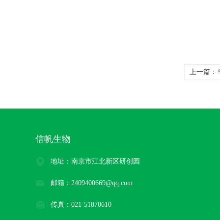
上一篇：
信帆生物
地址：南京市江北新区研创园
邮箱：2409400669@qq.com
传真：021-51870610