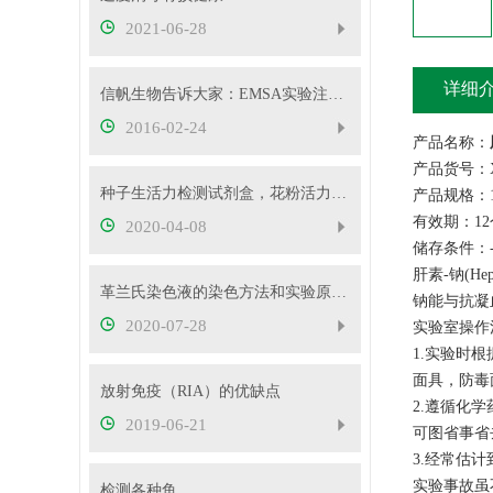
2021-06-28
详细
信帆生物告诉大家：EMSA实验注意事项及常见问题分析
2016-02-24
产品名称：
产品货号：X
种子生活力检测试剂盒，花粉活力检测试剂盒供应
产品规格：1
有效期：1
2020-04-08
储存条件：-
肝素-钠(H
革兰氏染色液的染色方法和实验原理您清楚多少？
钠能与抗凝
2020-07-28
实验室操作
1.实验时
面具，防毒
放射免疫（RIA）的优缺点
2.遵循化
2019-06-21
可图省事省
3.经常估
实验事故虽
检测各种鱼