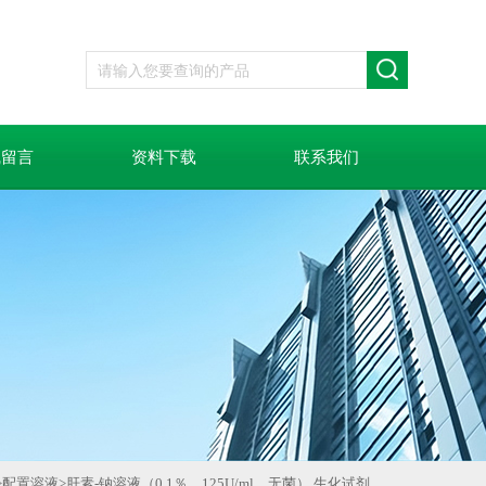
线留言
资料下载
联系我们
>
配置溶液
>
肝素-钠溶液（0.1％，125U/ml，无菌） 生化试剂