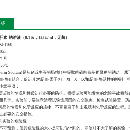
介绍
肝素-钠溶液（0.1％，125U/ml，无菌）
F1160
0ml
2个月
20℃
eparin Sodium)是从猪或牛等的肠粘膜中提取的硫酸氨基葡聚糖的钠盐
血-酶Ⅲ结合，促进其对凝血-因子Ⅻ、Ⅺ、Ⅹ、Ⅸ和凝血-酶活性的抑制
注意事项：
根据试验的情况和性质进行必要的防护。根据试验可能发生的危险事故佩
面具等。实验前，要注意清理试验场周围的安全隐患。检查试验装置、药
学药品的性质和化学反应的规律，不盲目蛮干和主观臆测化学反应的过程
去必要的安全措施。
计到实验的危险性
不可预测，但其危险性的大小是可以估计到的。即使对不大了解的实验，