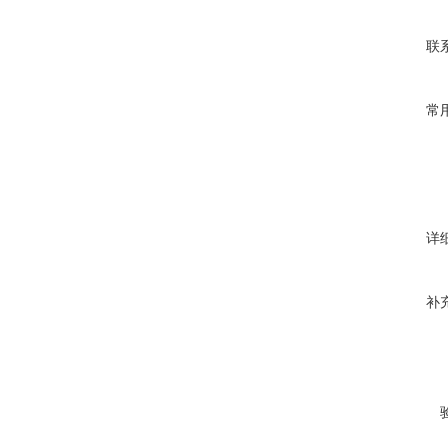
联
常
详
补