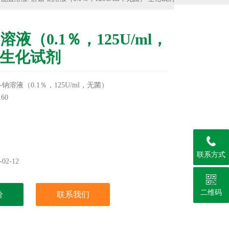
溶液（0.1％，125U/ml，
 生化试剂
钠溶液（0.1％，125U/ml，无菌）
60
℃
实验用，不做其它用途！
联系方式
02-12
二维码
价
联系我们