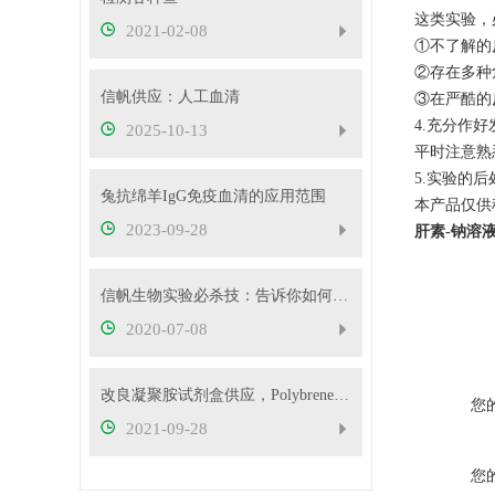
这类实验，
2021-02-08
①不了解的
②存在多种
信帆供应：人工血清
③在严酷的
4.充分作
2025-10-13
平时注意熟
5.实验的
兔抗绵羊IgG免疫血清的应用范围
本产品仅供
2023-09-28
肝素-钠溶液
信帆生物实验必杀技：告诉你如何消除系统误差
2020-07-08
改良凝聚胺试剂盒供应，Polybrene试剂盒
您
2021-09-28
您