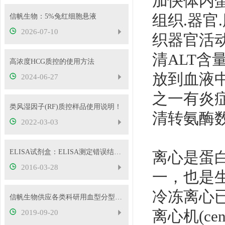
加快体内
组织.器官
信帆生物：5%兔红细胞悬液
2026-07-10
织器官活
清ALT
高浓度HCG质控的使用方法
放到血液
2024-06-27
之一有炎
类风湿因子(RF)质控样品使用说明！
清转氨酶
2022-03-03
ELISA试剂盒：ELISA测定错误结果的原因分析
离心是蛋
2016-03-28
一，也是
冷冻离心
信帆生物供应各类科研用血型分型试剂，欢迎抢购
离心机(c
2019-09-20