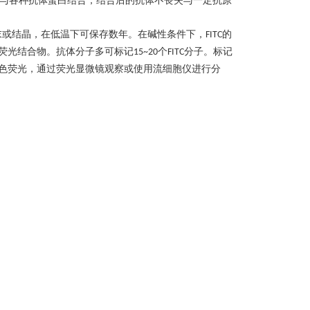
与各种抗体蛋白结合，结合后的抗体不丧失与一定抗原
末或结晶，在低温下可保存数年。在碱性条件下，
的
FITC
荧光结合物。抗体分子多可标记
个
分子。标记
15~20
FITC
色荧光，通过荧光显微镜观察或使用流细胞仪进行分