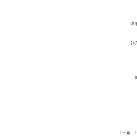
详
补
上一篇：