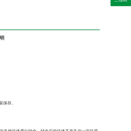
二维码
明
装保存。