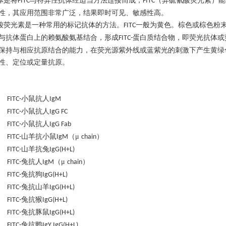
体是将
与特异性抗体经适当方法连接而成，
（异硫氰酸荧光素）能
FITC
FITC
性，其应用范围非常广泛，结果即时可见、敏感性高。
酸荧光素是一种常用的标记抗体的方法。
一般为黄色。棕色或棕色粉
FITC
与抗体蛋白上的赖氨酸氨基结合，形成
蛋白质结合物，即荧光抗体或
FITC-
保持与相应抗原结合的能力，在荧光源紫外线或蓝紫光的刺激下产生黄绿
性、定位或定量抗原。
小鼠抗人
 FITC-
IgM
小鼠抗人
 FITC-
IgG FC
小鼠抗人
 FITC-
IgG Fab
山羊抗小鼠
（μ
）
 FITC-
IgM
chain
山羊抗兔
 FITC-
IgG(H+L)
兔抗人
（μ
）
 FITC-
IgM
chain
兔抗狗
 FITC-
IgG(H+L)
兔抗山羊
 FITC-
IgG(H+L)
兔抗猴
 FITC-
IgG(H+L)
兔抗豚鼠
 FITC-
IgG(H+L)
兔抗鸭
 FITC-
IgY IgG(H+L)