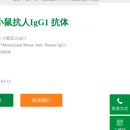
-小鼠抗人IgG1 抗体
-小鼠抗人IgG1
oclonal Mouse Anti- Human IgG1
0648
身标签为准
实验用，不做其它用途！
02-12
价
联系我们
联系方式