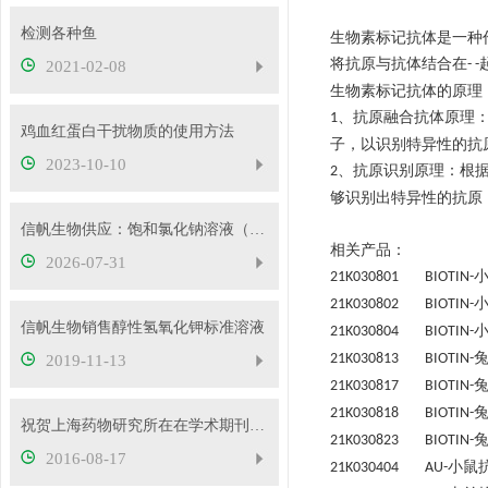
检测各种鱼
生物素标记抗体是一种
将抗原与抗体结合在
- -
2021-02-08
生物素标记抗体的原理
、抗原融合抗体原理
1
鸡血红蛋白干扰物质的使用方法
子，以识别特异性的抗
2023-10-10
、
抗原识别原理
：
根
2
够识别出特异性的抗原
信帆生物供应：饱和氯化钠溶液（26.5%）
相关产品：
2026-07-31
21K030801 BIOTIN-
21K030802 BIOTIN-
信帆生物销售醇性氢氧化钾标准溶液
21K030804 BIOTIN-
21K030813 BIOTIN-
2019-11-13
21K030817 BIOTIN-
21K030818 BIOTIN-
祝贺上海药物研究所在在学术期刊elife在线发表研究论文
21K030823 BIOTIN-
2016-08-17
小鼠
21K030404 AU-