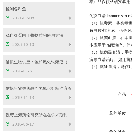
本产品仅供科研实验用
检测各种鱼
免疫血清
immune serum
2021-02-08
（
）抗毒素，将类毒
1
有白喉
抗毒素、破伤风
-
鸡血红蛋白干扰物质的使用方法
（
）抗菌血清，在本
2
2023-10-10
少应用于临床治疗。但
（
）抗病毒血清，用
3
病毒血清治疗。如用抗
信帆生物供应：饱和氯化钠溶液（26.5%）
（
）抗
血清，能作
4
Rh
2026-07-31
信帆生物销售醇性氢氧化钾标准溶液
产品：
2019-11-13
您的单位：
祝贺上海药物研究所在在学术期刊elife在线发表研究论文
2016-08-17