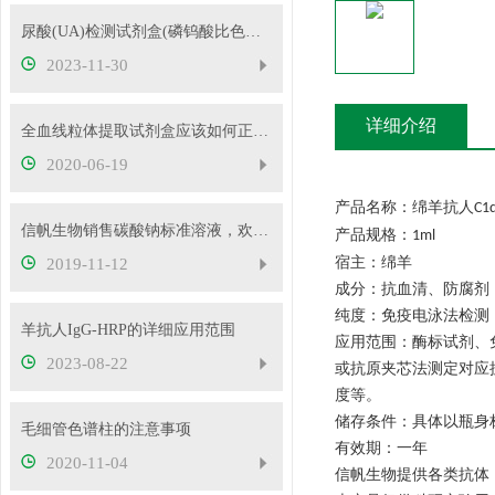
尿酸(UA)检测试剂盒(磷钨酸比色法)的操作步骤
2023-11-30
详细介绍
全血线粒体提取试剂盒应该如何正确使用
2020-06-19
产品名称：绵羊抗人
C1
信帆生物销售碳酸钠标准溶液，欢迎抢购
产品规格：
1ml
宿主：绵羊
2019-11-12
成分：抗血清、防腐剂
纯度：免疫电泳法检测
羊抗人IgG-HRP的详细应用范围
应用范围：酶标试剂、
2023-08-22
或抗原夹芯法测定对应
度等。
储存条件：具体以瓶身
毛细管色谱柱的注意事项
有效期：一年
2020-11-04
信帆生物提供各类抗体