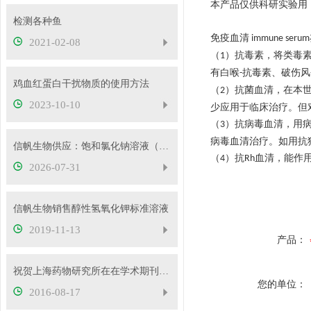
本产品仅供科研实验用
检测各种鱼
免疫血清
immune serum
2021-02-08
（
）抗毒素，将类毒
1
有白喉
抗毒素、破伤风
-
鸡血红蛋白干扰物质的使用方法
（
）抗菌血清，在本
2
2023-10-10
少应用于临床治疗。但
（
）抗病毒血清，用
3
病毒血清治疗。如用抗
信帆生物供应：饱和氯化钠溶液（26.5%）
（
）抗
血清，能作
4
Rh
2026-07-31
信帆生物销售醇性氢氧化钾标准溶液
2019-11-13
产品：
祝贺上海药物研究所在在学术期刊elife在线发表研究论文
您的单位：
2016-08-17