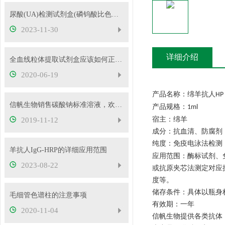
尿酸(UA)检测试剂盒(磷钨酸比色法)的操作步骤
2023-11-30
详细介绍
全血线粒体提取试剂盒应该如何正确使用
2020-06-19
产品名称：绵羊抗人
HP
信帆生物销售碳酸钠标准溶液，欢迎抢购
产品规格：
1ml
宿主：绵羊
2019-11-12
成分：抗血清、防腐剂
纯度：免疫电泳法检测
羊抗人IgG-HRP的详细应用范围
应用范围：酶标试剂、
2023-08-22
或抗原夹芯法测定对应
度等。
储存条件：具体以瓶身
毛细管色谱柱的注意事项
有效期：一年
2020-11-04
信帆生物提供各类抗体