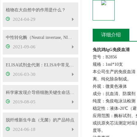
植物在大自然中的作用是什么？
2024-04-29
详细介绍
中性转化酶（Neutral invertase, NI）的检测原理！
2021-09-06
兔抗鸡IgG免疫血清
货号：B2856
规格：1ml*10支
ELISA试剂盒代测：ELISA中常见问题及解决方法经验总结
本公司生产的免疫血清
2016-03-30
离、纯化除杂制成。
外观：微黄色液体
科学家发现介导癌细胞关键生命活动的蛋白质
成分：抗血清、防腐剂
纯度：免疫电泳法检测
2019-08-05
稳定性：液体-20℃（
应用范围：酶标试剂、
脱纤维新生牛血（无菌）的产品特点
或抗原夹芯法测定对应
2024-06-18
度等。