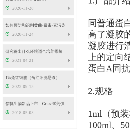
1.产品介
2020-11-28
同普通蛋
如何预防和识别黄曲-霉毒-素污染
高了凝胶的
2020-11-24
凝胶进行
研究得出什么环境适合培养霉菌
上的定向
2021-04-21
蛋白A同
1%兔红细胞（兔红细胞悬液）
2023-09-15
2.规格
信帆生物新品上市：Griess试剂供应，格里斯试剂配置方法
1ml（预
2018-05-03
100ml、5