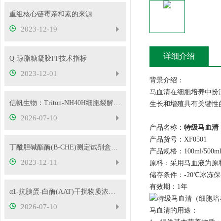
重组核心链霉亲和素的来源
2023-12-19
详细介绍
Q-琼脂糖凝胶FF技术指标
2023-12-01
背景介绍：
马血清在细胞培养中扮
信帆生物：Triton-NH40H细胞裂解液使用操作步骤
生长和增殖具有关键性
2026-07-10
产品名称：
特级马血清
产品货号：XF0501
丁酰胆碱酯酶(B-CHE)测定试剂盒的操作过程
产品规格：100ml/500m
2023-12-11
原料：采用马血液为原
储存条件：-20℃冰冻
有效期：1年
α1-抗胰蛋-白酶(AAT)干扰物质浓度可根据客户要求定制
2026-07-10
马血清的用途：