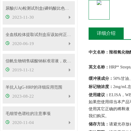
尿酸(UA)检测试剂盒(磷钨酸比色法)的操作步骤
2023-11-30
详细介绍
全血线粒体提取试剂盒应该如何正确使用
2020-06-19
中文
名称：
辣根氧化物
信帆生物销售碳酸钠标准溶液，欢迎抢购
英文名称：
HRP* Strept
2019-11-12
缓冲液成分
：
50%甘油
标记物
浓度：
2mg/mL
羊抗人IgG-HRP的详细应用范围
使用建议
：
ELISA
，
W
2023-08-22
如果您使用得当本产品
使用其它正确的稀释液
毛细管色谱柱的注意事项
我们购买。
2020-11-04
储存方法：
请避光存放