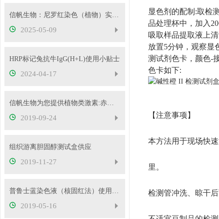
显色剂的配制
:取检
信帆生物：尼罗红染色（植物）实验检测
品处理杯中，加入20
2025-05-09
吸取样品提取液上清
放置5分钟，观察显
测试剂色卡，颜色-接
HRP标记兔抗牛IgG(H+L)使用小贴士
色卡如下
:
2024-04-17
信帆生物为您提供植物类激素:赤霉素GA4+7，供应
【注意事项】
2019-09-24
本方法用于现场快速
组织游离胆固醇测试盒供应
2019-11-27
里。
普鲁士蓝染色液（核固红法）使用说明书
检测管冲洗、晾干后
2019-05-16
不适宜豆制品的检测