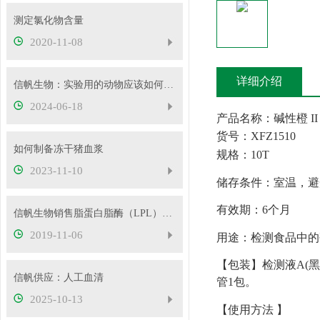
测定氯化物含量
2020-11-08
详细介绍
信帆生物：实验用的动物应该如何处理？
2024-06-18
产品名称：
碱性橙
I
货号：
XFZ1510
如何制备冻干猪血浆
规格：
10T
2023-11-10
储存条件：室温
，避
有效期：
6个月
信帆生物销售脂蛋白脂酶（LPL）﹠肝脂酶（HL）
2019-11-06
用途：检测食品中的
【包装】检测液
A(
信帆供应：人工血清
管1包。
2025-10-13
【使用方法
】