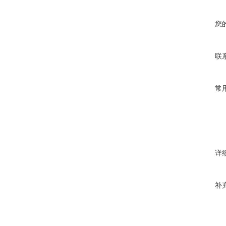
您
联
常
详
补