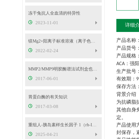
冻干兔抗人全血清的特异性
2023-11-01
详细
产品名称
镁Mg2+阳离子标准溶液（离子色谱用）-信帆供应！
产品货号
2022-02-24
产品规格
：强
ACA
MMP2/MMP9明胶酶谱法试剂盒也太好用了吧
生产批号
2017-06-01
有效期：
9
保存方法
背景介绍
胃蛋白酶的有关知识
为抗磷脂
2017-03-08
其他自身
定。
产品使用
重组人-胰岛素样生长因子 1（rh-IGF-1）
封保存，
2025-04-21