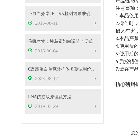
产品性能
注意事项
小鼠白介素2ELISA检测结果准确的必要条件
本品仅
1.
2015-08-11
操作时
2.
摄入有害
本品严
3.
信帆生物：胰岛素如何调节全反式维甲酸合成
使用后
4.
2016-06-04
使用后
5.
质控靶
6.
请在产
C反应蛋白单克隆抗体暑期试用价，买一送一
7.
2023-08-17
抗心磷脂
RNA的提取原理及方法
2019-03-29
您