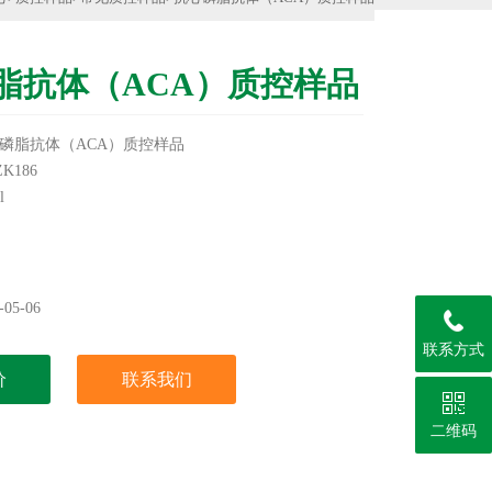
脂抗体（ACA）质控样品
磷脂抗体（ACA）质控样品
K186
l
品标签
℃冰冻保存
05-06
联系方式
价
联系我们
二维码