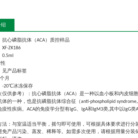
介绍
：抗心磷脂抗体（
）质控样品
ACA
：
XF-ZK186
：
0.5ml
阳性
：见产品标签
个月
：
℃冰冻保存
-20
（仅供参考）：抗心磷脂抗体（
）是一种以血小板和内皮细
ACA
抗体的一种，也是抗磷脂抗体综合征（
anti-phospholipid syndrome
免疫性疾病。
的免疫学分型有
、
和
类
其中以
类
ACA
IgG
IgA
IgM3
,
IgG
方法：与室温适当平衡，摇匀即可使用，可根据具体要求进行分
避免产品污染、蒸发、稀释等。如需多次使用，请根据用量分装