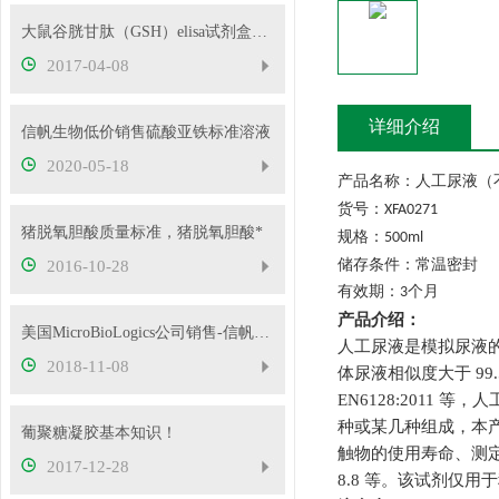
大鼠谷胱甘肽（GSH）elisa试剂盒有关知识
2017-04-08
详细介绍
信帆生物低价销售硫酸亚铁标准溶液
2020-05-18
产品名称：人工尿液（
货号：
XFA0271
猪脱氧胆酸质量标准，猪脱氧胆酸*
规格：
500ml
储存条件：常温密封
2016-10-28
有效期：
个月
3
产品介绍：
美国MicroBioLogics公司销售-信帆生物
人工尿液是模拟尿液
2018-11-08
体尿液相似度大于
99
EN6128:2011
等，人
种或某几种组成，本
葡聚糖凝胶基本知识！
触物的使用寿命、测
2017-12-28
8.8
等。该试剂仅用于