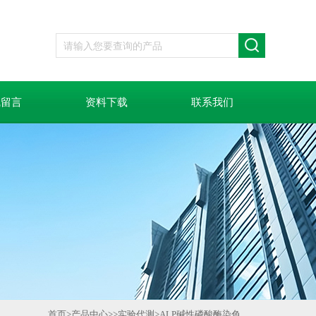
线留言
资料下载
联系我们
首页
>
产品中心
>>
实验代测
>
ALP碱性磷酸酶染色