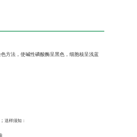
染色方法，使碱性磷酸酶呈黑色，细胞核呈浅蓝
；
送样须知：
输