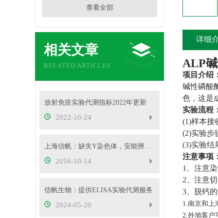
查看全部
详细
相关文章
ALP
RELATED ARTICLES
项目介绍
碱性磷酸
色，这是
放射免疫实验代测指标2022年更新
实验流程
2022-10-24
(1)
样本接
(2)
实验步
(3)
实验结
上海信帆：缺失Y染色体，安能辨它是雄雌
注意事项
2016-10-14
1
、注意染
2
、注意切
信帆生物：提供ELISA实验代测服务
3
、脱钙的
1.南京和
2024-05-20
2.外地客