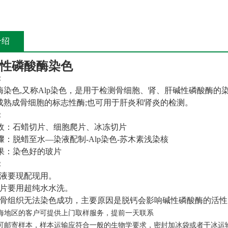
介绍
碱性磷酸酶染色
：
酶染色
,
又称
Alp
染色，是用于检测骨细胞、肾、肝碱性磷酸酶的
成熟成骨细胞的标志性酶
;
也可用于肝炎和肾炎的检测。
：
收：石蜡切片、细胞爬片、冰冻切片
骤：脱蜡至水—染液配制
-Alp
染色
-
苏木素浅染核
果：染色好的玻片
：
液要现配现用。
片要用超纯水水洗。
骨组织无法染色成功，主要原因是脱钙会影响碱性磷酸酶的活性
上海地区的客户可提供上门取样服务，提前一天联系
户可邮寄样本，样本运输应符合一般的生物学要求，密封加冰袋或者干冰运