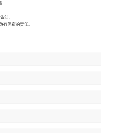
输
前告知。
负有保密的责任。