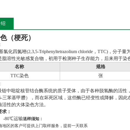
介绍
染色（梗死）
：
基氯化四氮唑
(2,3,5-Triphenyltetrazolium chloride
，
TTC)
，分子量
是脂溶性光敏感复合物，初用于检测种子生存能力，后来用于染
名称
规格
TTC染色
张
：
吸链中吡啶核苷结合酶系统的质子受体，由于各种脱氢酶的活性
5-
三苯基甲臜），而在坏死区域，这些酶已经变性或降解，因此
酶活性的大体染色方法。
要求：
，
-80
℃运输
送样须知：
上海地区的客户可提供上门取样服务，提前一天联系