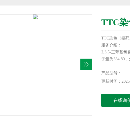
TTC
TTC染色（梗死
服务介绍：
2,3,5-三苯基氯化四氮
子量为334.80，
光敏感复合物，
组织的缺血梗塞
产品型号：
更新时间：2025-
在线询