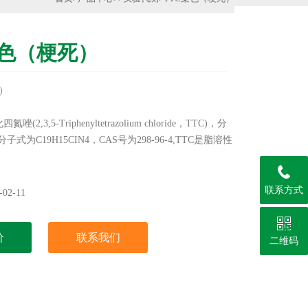
染色（梗死）
）
唑(2,3,5-Triphenyltetrazolium chloride，TTC)，分
分子式为C19H15CIN4，CAS号为298-96-4,TTC是脂溶性
初用于检测种子生存能力，后来用于染色检测哺乳动物
。
联系方式
02-11
价
联系我们
二维码