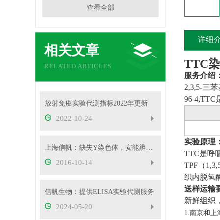
查看全部
详细
相关文章
TTC
RELATED ARTICLES
服务介绍
2,3,5-
三苯
96-4,TTC
放射免疫实验代测指标2022年更新
2022-10-24
实验原理
上海信帆：缺失Y染色体，安能辨它是雄雌
TTC
是呼
2016-10-14
TPF
（
1,3,
织内脱氢
送样运输
信帆生物：提供ELISA实验代测服务
新鲜组织
2024-05-20
1.南京和