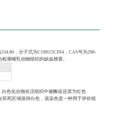
为
334.80
，分子式为
C19H15CIN4
，
CAS
号为
298-
色检测哺乳动物组织的缺血梗塞。
，白色化合物在活组织中被酶促还原为红色
在坏死区域保持白色，该染色是一种用于评价组