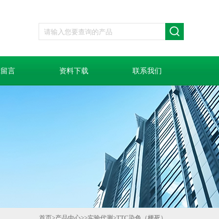
线留言
资料下载
联系我们
首页
>
产品中心
>>
实验代测
>
TTC染色（梗死）