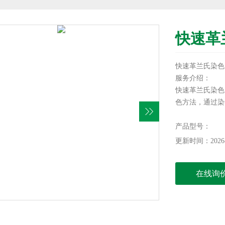
快速革
快速革兰氏染色
服务介绍：
快速革兰氏染色（R
色方法，通过染色
阴性菌（Gram
菌呈红色。快速
产品型号：
色时间，适用于
更新时间：2026-
在线询