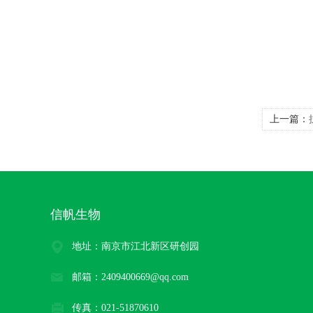
上一篇：
信帆生物
地址：南京市江北新区研创园
邮箱：2409400669@qq.com
传真：021-51870610