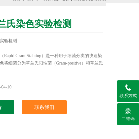
兰氏染色实验检测
实验检测
apid Gram Staining）是一种用于细菌分类的快速染
将细菌分为革兰氏阳性菌（Gram-positive）和革兰氏
-negative）。革兰氏阳性菌染色后呈紫色，而革兰氏阴性
革兰氏染色在传统方法的基础上进行了优化，缩短了染
临床诊断和微生物学研究。
04-10
联系方式
价
联系我们
二维码