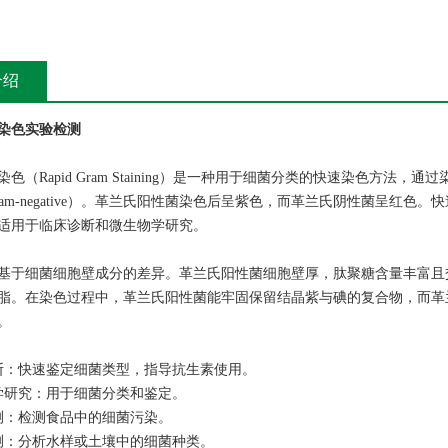
介绍
染色实验检测
染色（
Rapid Gram Staining）是一种用于细菌分类的快速染色方法，通
ram-negative）。革兰氏阳性菌染色后呈紫色，而革兰氏阴性菌呈红
适用于临床诊断和微生物学研究。
基于细菌细胞壁成分的差异。革兰氏阳性菌细胞壁厚，肽聚糖含量丰富且
脂。在染色过程中，革兰氏阳性菌能牢固保留结晶紫与碘的复合物，而革
。
断：快速鉴定细菌类型，指导抗生素使用。
学研究：用于细菌分类和鉴定。
测：检测食品中的细菌污染。
测：分析水样或土壤中的细菌种类。