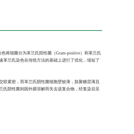
过染色将细菌分为革兰氏阳性菌（Gram-positive）和革兰氏
色。快速革兰氏染色在传统方法的基础上进行了优化，缩短了
交联紧密，而革兰氏阴性菌细胞壁较薄，肽聚糖层薄且
兰氏阴性菌则因外膜溶解而失去该复合物，经复染后呈