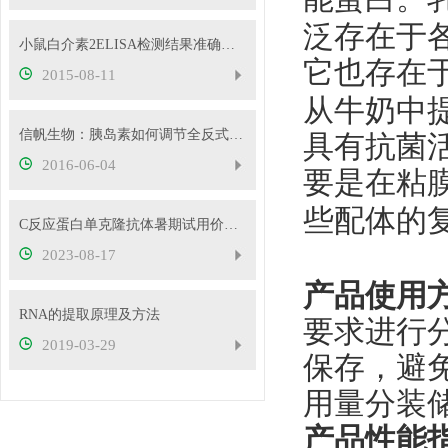
泛存在于
小鼠白介素2ELISA检测结果准确的必要条件
它也存在
2015-08-11
从牛奶中
信帆生物：胰岛素如何调节全反式维甲酸合成
具有抗菌
2016-06-04
要是在粘
些配体的
C反应蛋白单克隆抗体暑期试用价，买一送一
2023-08-17
产品使用
RNA的提取原理及方法
要求进行
2019-03-29
保存，避
用量分装
产品性能