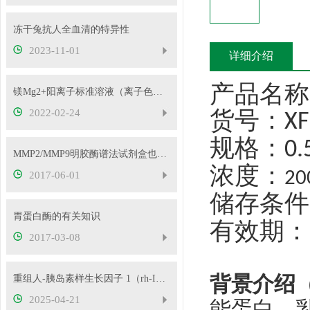
冻干兔抗人全血清的特异性
2023-11-01
详细介绍
产品名称
镁Mg2+阳离子标准溶液（离子色谱用）-信帆供应！
货号：
2022-02-24
XF
规格：
0.
MMP2/MMP9明胶酶谱法试剂盒也太好用了吧
浓度：
20
2017-06-01
储存条件
胃蛋白酶的有关知识
有效期：
2017-03-08
背景介绍
重组人-胰岛素样生长因子 1（rh-IGF-1）
2025-04-21
能蛋白。